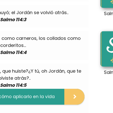
huyó; el Jordán se volvió atrás..
Sal
Salmo 114:3
 como carneros, los collados como
corderitos…
Salmo 114:4
 que huiste?¿Y tú, oh Jordán, que te
Sal
lviste atrás?..
Salmo 114:5
 cómo aplicarlo en la vida