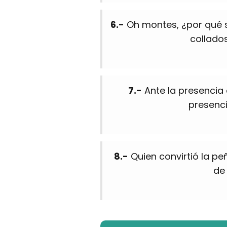
6.-
Oh montes, ¿por qué 
collado
7.-
Ante la presencia d
presenci
8.-
Quien convirtió la p
de 