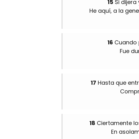
15
Si dijera
He aquí, a la gene
16
Cuando p
Fue du
17
Hasta que entr
Compre
18
Ciertamente lo
En asolam