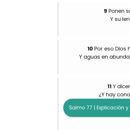
9
Ponen su
Y su le
10
Por eso Dios h
Y aguas en abundan
11
Y dice
¿Y hay cono
Salmo 77 | Explicación y