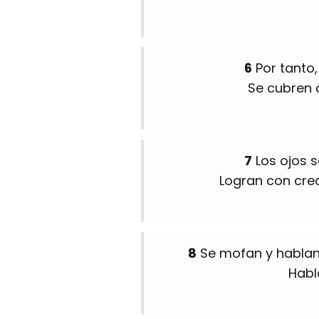
6
Por tanto,
Se cubren d
7
Los ojos s
Logran con crec
8
Se mofan y hablan
Habl