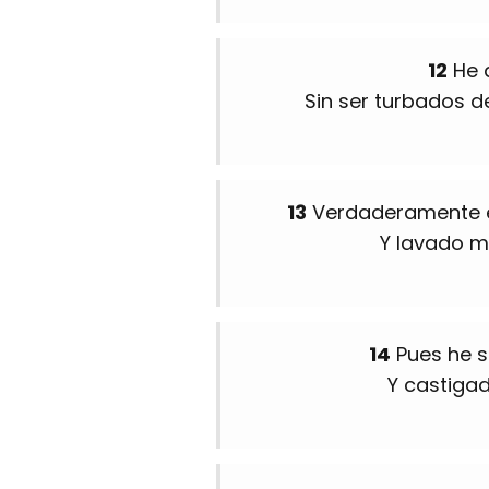
12
He 
Sin ser turbados d
13
Verdaderamente e
Y lavado m
14
Pues he s
Y castiga