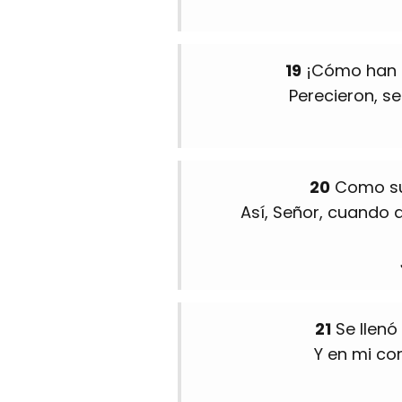
19
¡Cómo han s
Perecieron, s
20
Como sue
Así, Señor, cuando
21
Se llenó
Y en mi co