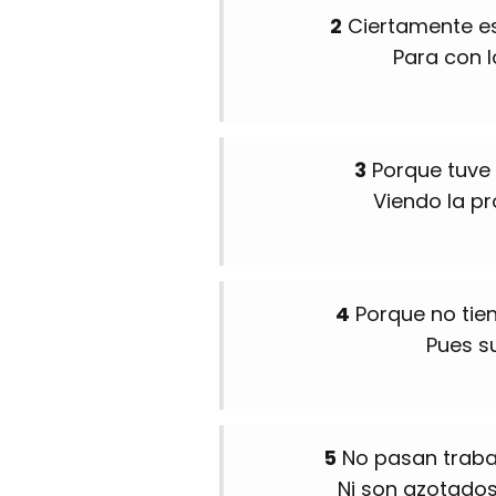
2
Ciertamente es
Para con l
3
Porque tuve 
Viendo la pr
4
Porque no tie
Pues su
5
No pasan traba
Ni son azotado