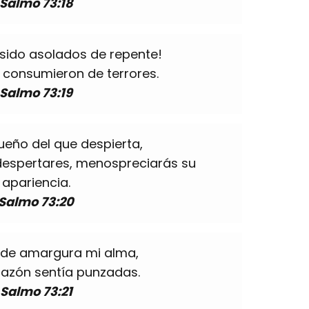
Salmo 73:18
ido asolados de repente!
e consumieron de terrores.
Salmo 73:19
ño del que despierta,
 despertares, menospreciarás su
apariencia.
Salmo 73:20
 de amargura mi alma,
razón sentía punzadas.
Salmo 73:21